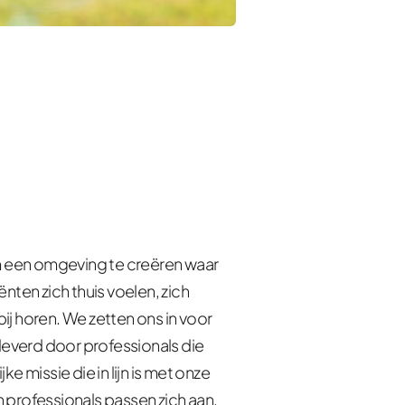
m een omgeving te creëren waar 
ten zich thuis voelen, zich 
j horen. We zetten ons in voor 
leverd door professionals die 
e missie die in lijn is met onze 
professionals passen zich aan, 