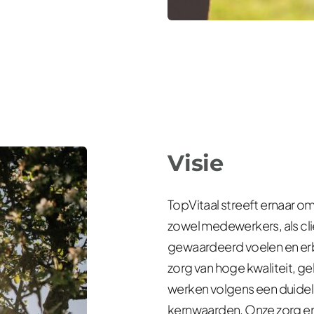
Visie
TopVitaal streeft ernaar o
zowel medewerkers, als cliën
gewaardeerd voelen en erbi
zorg van hoge kwaliteit, ge
werken volgens een duidelijk
kernwaarden. Onze zorg en 