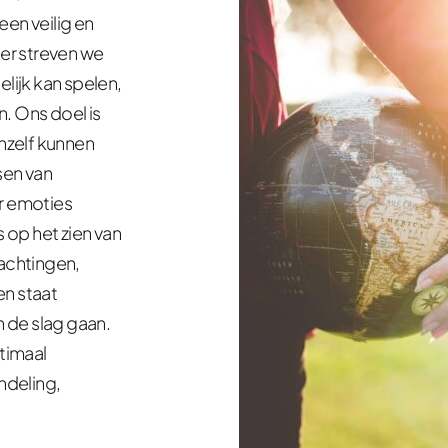
n veilig en 
er streven we 
lijk kan spelen, 
. Ons doel is 
zelf kunnen 
en van 
 emoties 
op het zien van 
achtingen, 
n staat 
n de slag gaan. 
imaal 
deling, 