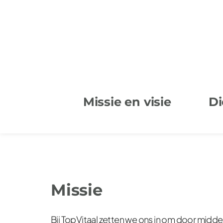
Missie en visie
Di
Missie
Bij TopVitaal zetten we ons in om door middel