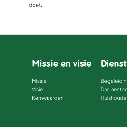
doet.
Missie en visie
Diens
Missie
Begeleidin
Visie
Dagbested
Kernwaarden
Huishoudel