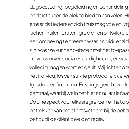
dagbesteding, begeleiding en behandeling ee
ondersteunende plek te bieden aan velen. Hi
ernaar dat iedereen zich thuis mag voelen, vrije
lachen, huilen, praten, groeien en ontwikkelen
een omgeving te creëren waar individuen zich
zijn, waar ze kunnen oefenen met het toepass
pasverworven sociale vaardigheden, en waar
volledig mogen worden geuit. Wij richten ons 
het individu, los van strikte protocollen, verw
tijdsdruk en financiën. Ervaringsgericht werke
centraal, waarbij we in het hier en nu actief aa
Door respect voor elkaars grenzen en het opt
betrekken van het cliëntsysteem bij de behan
behoudt de cliënt de eigen regie.